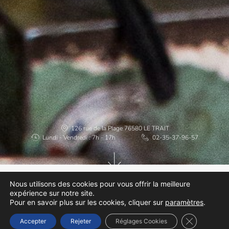
126 rue de la Plage 76580 LE TRAIT
Lundi - Vendredi : 7h - 17h
02-35-37-96-57
Nous utilisons des cookies pour vous offrir la meilleure
expérience sur notre site.
Pour en savoir plus sur les cookies, cliquer sur
paramètres
.
Fermer la b
Accepter
Rejeter
Réglages Cookies